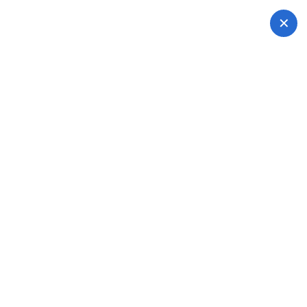
登录平台
✕
十大正规买球平台 - 平台热
播 进展梳理
2026-05-19
十大正规买球平台
行业资讯
FAQ