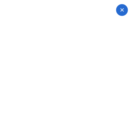
登录平台
✕
标签云列表
按标签聚合浏览相关文章
十大正规买球平台 - 电竞战队核心成员转会传闻，多方