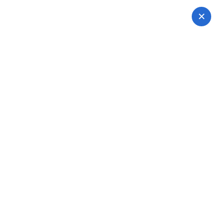
登录平台
✕
标签云列表
按标签聚合浏览相关文章
电竞战队队长转会传闻，多方竞争，去向成焦点