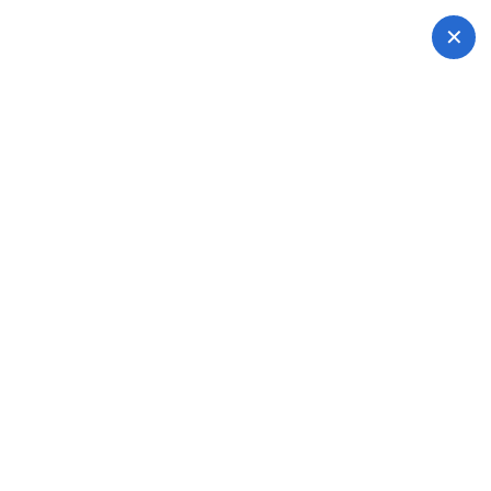
登录平台
✕
标签云列表
按标签聚合浏览相关文章
电竞战队转会传闻，关键球员去向，多方关注