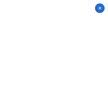
✕
台
新闻中心
联系我们
登录平台